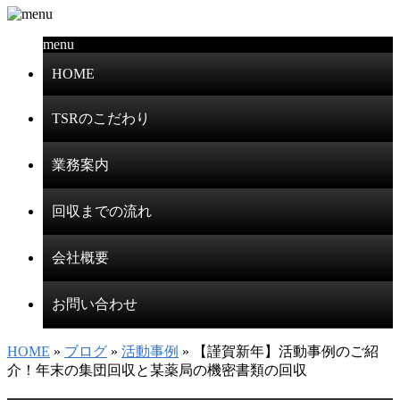
menu
HOME
TSRのこだわり
業務案内
回収までの流れ
会社概要
お問い合わせ
HOME
»
ブログ
»
活動事例
» 【謹賀新年】活動事例のご紹
介！年末の集団回収と某薬局の機密書類の回収