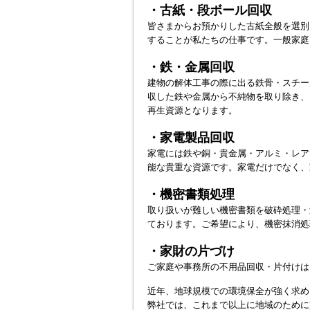
・古紙・段ボール回収
皆さまからお預かりした古紙全般を選別
することが私たちの仕事です。一般家庭
・鉄・金属回収
建物の解体工事の際に出る鉄骨・スチー
収した鉄や金属から不純物を取り除き、
再生資源となります。
・家電製品回収
家電には鉄や銅・貴金属・アルミ・レア
能な貴重な資源です。家電だけでなく、
・機密書類処理
取り扱いが難しい機密書類を破砕処理・
ております。ご希望により、機密抹消処
・家財の片づけ
ご家庭や事務所の不用品回収・片付けは
近年、地球規模での環境保全が強く求め
弊社では、これまで以上に地域のために