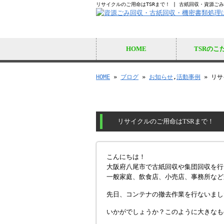
リサイクルのご用命はTSRまで！ | 古紙回収・資源ご
HOME
TSRのこ
HOME
»
ブログ
»
お知らせ
,
活動事例
» リサ
リサイクルのご用命はTSRまで！
こんにちは！
大阪府八尾市で古紙回収や集団回収を行
一般家庭、飲食店、小売店、事務所など
先日、コンテナの撤去作業を行ないまし
いかがでしょうか？このように大きなも